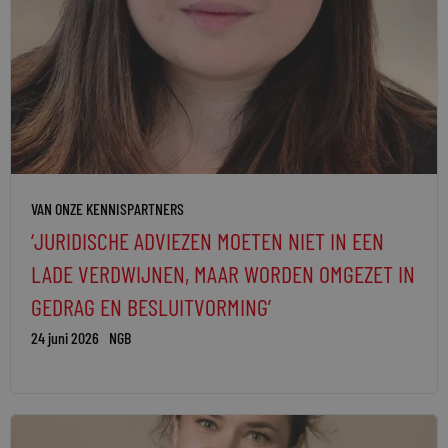
VAN ONZE KENNISPARTNERS
‘JURIDISCHE ADVIEZEN MOETEN NIET IN EEN
LADE VERDWIJNEN, MAAR WORDEN OMGEZET IN
GEDRAG EN BESLUITVORMING’
24 juni 2026
NGB