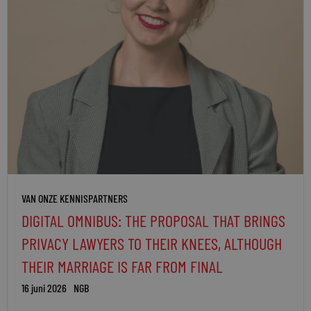
VAN ONZE KENNISPARTNERS
DIGITAL OMNIBUS: THE PROPOSAL THAT BRINGS
PRIVACY LAWYERS TO THEIR KNEES, ALTHOUGH
THEIR MARRIAGE IS FAR FROM FINAL
16 juni 2026
NGB