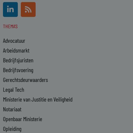
L
R
i
s
n
s
THEMA'S
k
e
Advocatuur
d
i
Arbeidsmarkt
n
Bedrijfsjuristen
-
Bedrijfsvoering
i
n
Gerechtsdeurwaarders
Legal Tech
Ministerie van Justitie en Veiligheid
Notariaat
Openbaar Ministerie
Opleiding