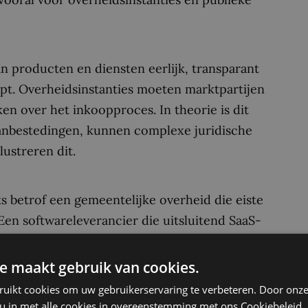
n producten en diensten eerlijk, transparant
pt. Overheidsinstanties moeten marktpartijen
ken over het inkoopproces. In theorie is dit
eaanbestedingen, kunnen complexe juridische
ustreren dit.
 betrof een gemeentelijke overheid die eiste
 Een softwareleverancier die uitsluitend SaaS-
d was met het gelijkheidsbeginsel en
er dat de gemeente vrij is in haar keuze, mits
e maakt gebruik van cookies.
an. Dit benadrukt het belang voor overheden
ruikt cookies om uw gebruikerservaring te verbeteren. Door onze
zodat er geen onbedoelde uitsluiting van
 u in met alle cookies in overeenstemming met ons Cookiebeleid.