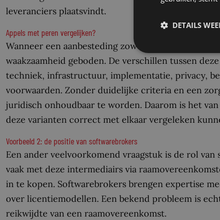
leveranciers plaatsvindt.
DETAILS WE
Appels met peren vergelijken?
Wanneer een aanbesteding zowel on-premise als Paa
waakzaamheid geboden. De verschillen tussen deze v
techniek, infrastructuur, implementatie, privacy, b
voorwaarden. Zonder duidelijke criteria en een zor
juridisch onhoudbaar te worden. Daarom is het van e
deze varianten correct met elkaar vergeleken kun
Voorbeeld 2: de positie van softwarebrokers
Een ander veelvoorkomend vraagstuk is de rol van 
vaak met deze intermediairs via raamovereenkomst
in te kopen. Softwarebrokers brengen expertise mee
over licentiemodellen. Een bekend probleem is ech
reikwijdte van een raamovereenkomst.