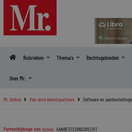
Ga
naar
de
inhoud
Rubrieken
Thema’s
Rechtsgebieden
Over Mr.
Mr. Online
Van onze kennispartners
Software en aanbestedingen
Partnerbijdrage van
Outvie
AANBESTEDINGSRECHT