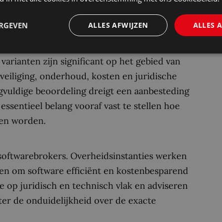
ERGEVEN
ALLES AFWIJZEN
ALLES 
S- of SaaS-oplossingen toestaat, is extra
arianten zijn significant op het gebied van
eveiliging, onderhoud, kosten en juridische
gvuldige beoordeling dreigt een aanbesteding
ssentieel belang vooraf vast te stellen hoe
nen worden.
softwarebrokers. Overheidsinstanties werken
en om software efficiënt en kostenbesparend
 op juridisch en technisch vlak en adviseren
ter de onduidelijkheid over de exacte