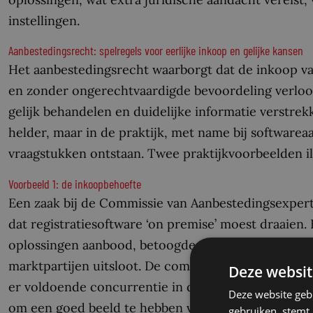
instellingen.
Aanbestedingsrecht: spelregels voor eerlijke inkoop en gelijke kansen
Het aanbestedingsrecht waarborgt dat de inkoop va
en zonder ongerechtvaardigde bevoordeling verloo
gelijk behandelen en duidelijke informatie verstrek
helder, maar in de praktijk, met name bij softwar
vraagstukken ontstaan. Twee praktijkvoorbeelden ill
Voorbeeld 1: de inkoopbehoefte
Een zaak bij de Commissie van Aanbestedingsexperts
dat registratiesoftware ‘on premise’ moest draaien.
oplossingen aanbood, betoogde dat deze eis in strij
marktpartijen uitsloot. De commissie oordeelde echt
Deze websit
er voldoende concurrentie in de markt blijft besta
Deze website geb
om een goed beeld te hebben van het marktaanbod, 
gebruiken, stemt