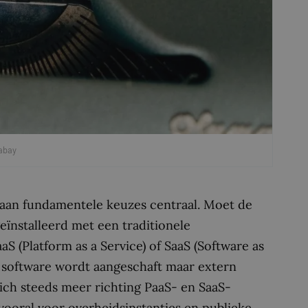
abay
staan fundamentele keuzes centraal. Moet de
eïnstalleerd met een traditionele
aS (Platform as a Service) of SaaS (Software as
j software wordt aangeschaft maar extern
ich steeds meer richting PaaS- en SaaS-
 vooral voor overheidsinstanties en publieke