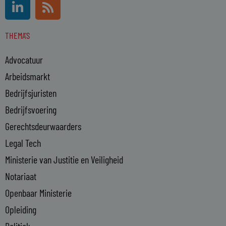
L
R
i
s
n
s
THEMA'S
k
e
Advocatuur
d
i
Arbeidsmarkt
n
Bedrijfsjuristen
-
Bedrijfsvoering
i
n
Gerechtsdeurwaarders
Legal Tech
Ministerie van Justitie en Veiligheid
Notariaat
Openbaar Ministerie
Opleiding