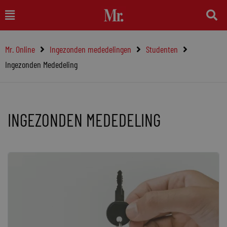
Ga
Main
naar
Menu
de
Mr. Online
Ingezonden mededelingen
Studenten
inhoud
Ingezonden Mededeling
INGEZONDEN MEDEDELING