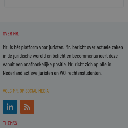
OVER MR.
Mr. is hét platform voor juristen. Mr. bericht over actuele zaken
in de juridische wereld en belicht en becommentarieert deze
vanuit een onafhankelijke positie. Mr. richt zich op alle in
Nederland actieve juristen en WO-rechtenstudenten.
VOLG MR. OP SOCIAL MEDIA
L
R
i
s
n
s
THEMA'S
k