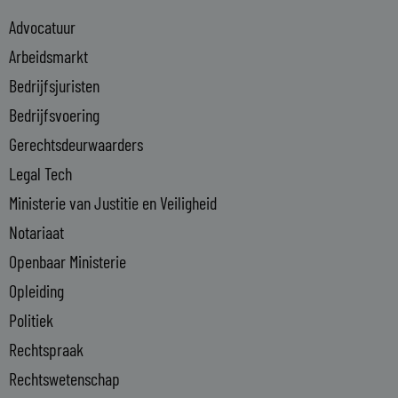
e
Advocatuur
d
i
Arbeidsmarkt
n
Bedrijfsjuristen
-
Bedrijfsvoering
i
n
Gerechtsdeurwaarders
Legal Tech
Ministerie van Justitie en Veiligheid
Notariaat
Openbaar Ministerie
Opleiding
Politiek
Rechtspraak
Rechtswetenschap