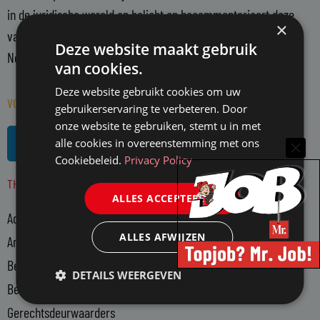
in de juridische wereld en belicht en becommentarieert deze
×
vanuit een onafhankelijke positie. Mr. richt zich op alle in
Deze website maakt gebruik
Nederland actieve juristen en WO-rechtenstudenten.
van cookies.
Deze website gebruikt cookies om uw
VOLG MR. OP SOCIAL MEDIA
gebruikerservaring te verbeteren. Door
onze website te gebruiken, stemt u in met
L
R
alle cookies in overeenstemming met ons
i
s
Cookiebeleid.
Privacy Policy
n
s
THEMA'S
k
ALLES ACCEPTEREN
e
Advocatuur
d
i
ALLES AFWIJZEN
Arbeidsmarkt
n
Bedrijfsjuristen
-
DETAILS WEERGEVEN
Bedrijfsvoering
i
n
Gerechtsdeurwaarders