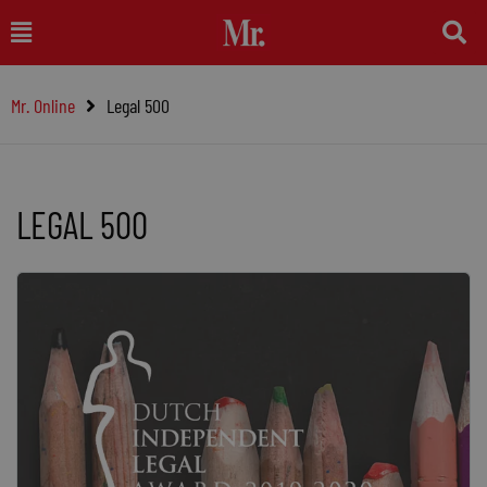
Ga
Main
naar
Menu
de
Mr. Online
Legal 500
inhoud
LEGAL 500