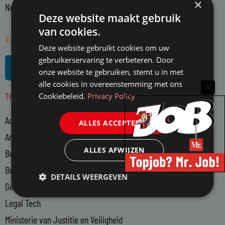
×
Nederland actieve juristen en WO-rechtenstudenten.
Deze website maakt gebruik
van cookies.
VOLG MR. OP SOCIAL MEDIA
Deze website gebruikt cookies om uw
L
R
gebruikerservaring te verbeteren. Door
i
s
onze website te gebruiken, stemt u in met
n
s
alle cookies in overeenstemming met ons
THEMA'S
k
Cookiebeleid.
Privacy Policy
e
Advocatuur
d
ALLES ACCEPTEREN
i
Arbeidsmarkt
n
ALLES AFWIJZEN
Bedrijfsjuristen
-
Bedrijfsvoering
i
DETAILS WEERGEVEN
n
Gerechtsdeurwaarders
Legal Tech
Ministerie van Justitie en Veiligheid