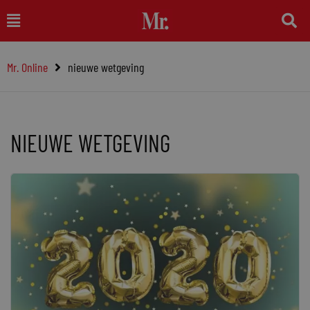
Ga
Main
naar
Menu
de
Mr. Online
nieuwe wetgeving
inhoud
NIEUWE WETGEVING