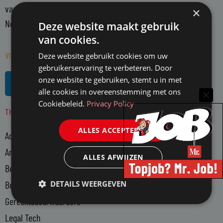
vanuit een onafhankelijke positie. Mr. richt zich op alle in
×
Nederland actieve juristen en WO-rechtenstudenten.
Deze website maakt gebruik
van cookies.
VOLG MR. OP SOCIAL MEDIA
Deze website gebruikt cookies om uw
gebruikerservaring te verbeteren. Door
L
R
onze website te gebruiken, stemt u in met
i
s
alle cookies in overeenstemming met ons
n
s
Cookiebeleid.
Privacy Policy
THEMA'S
k
e
ALLES ACCEPTEREN
Advocatuur
d
i
Arbeidsmarkt
ALLES AFWIJZEN
n
Bedrijfsjuristen
-
DETAILS WEERGEVEN
Bedrijfsvoering
i
n
Gerechtsdeurwaarders
Legal Tech