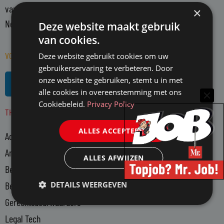
vanuit een onafhankelijke positie. Mr. richt zich op alle in
×
Nederland actieve juristen en WO-rechtenstudenten.
Deze website maakt gebruik
van cookies.
VOLG MR. OP SOCIAL MEDIA
Deze website gebruikt cookies om uw
gebruikerservaring te verbeteren. Door
L
R
onze website te gebruiken, stemt u in met
i
s
alle cookies in overeenstemming met ons
n
s
Cookiebeleid.
Privacy Policy
THEMA'S
k
e
ALLES ACCEPTEREN
Advocatuur
d
i
Arbeidsmarkt
ALLES AFWIJZEN
n
Bedrijfsjuristen
-
DETAILS WEERGEVEN
Bedrijfsvoering
i
n
Gerechtsdeurwaarders
Legal Tech