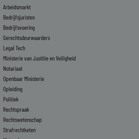
i
Arbeidsmarkt
n
Bedrijfsjuristen
-
Bedrijfsvoering
i
n
Gerechtsdeurwaarders
Legal Tech
Ministerie van Justitie en Veiligheid
Notariaat
Openbaar Ministerie
Opleiding
Politiek
Rechtspraak
Rechtswetenschap
Strafrechtketen