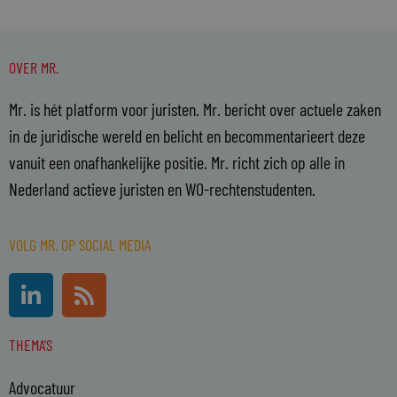
OVER MR.
Mr. is hét platform voor juristen. Mr. bericht over actuele zaken
in de juridische wereld en belicht en becommentarieert deze
vanuit een onafhankelijke positie. Mr. richt zich op alle in
Nederland actieve juristen en WO-rechtenstudenten.
VOLG MR. OP SOCIAL MEDIA
L
R
i
s
n
s
THEMA'S
k
e
Advocatuur
d