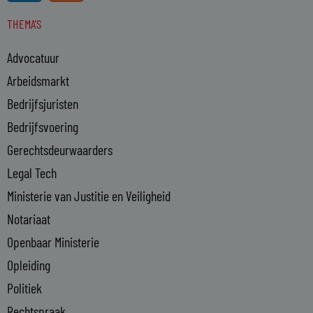
n
s
THEMA'S
k
e
Advocatuur
d
i
Arbeidsmarkt
n
Bedrijfsjuristen
-
Bedrijfsvoering
i
n
Gerechtsdeurwaarders
Legal Tech
Ministerie van Justitie en Veiligheid
Notariaat
Openbaar Ministerie
Opleiding
Politiek
Rechtspraak