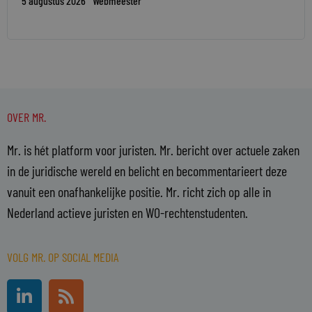
5 augustus 2026
Webmeester
OVER MR.
Mr. is hét platform voor juristen. Mr. bericht over actuele zaken
in de juridische wereld en belicht en becommentarieert deze
vanuit een onafhankelijke positie. Mr. richt zich op alle in
Nederland actieve juristen en WO-rechtenstudenten.
VOLG MR. OP SOCIAL MEDIA
L
R
i
s