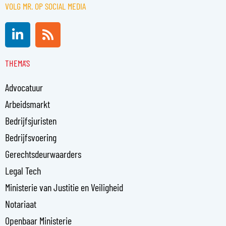
VOLG MR. OP SOCIAL MEDIA
L
R
i
s
n
s
THEMA'S
k
e
Advocatuur
d
i
Arbeidsmarkt
n
Bedrijfsjuristen
-
Bedrijfsvoering
i
n
Gerechtsdeurwaarders
Legal Tech
Ministerie van Justitie en Veiligheid
Notariaat
Openbaar Ministerie