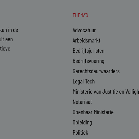
THEMA'S
aken in de
Advocatuur
it een
Arbeidsmarkt
ctieve
Bedrijfsjuristen
Bedrijfsvoering
Gerechtsdeurwaarders
Legal Tech
Ministerie van Justitie en Veilig
Notariaat
Openbaar Ministerie
Opleiding
Politiek