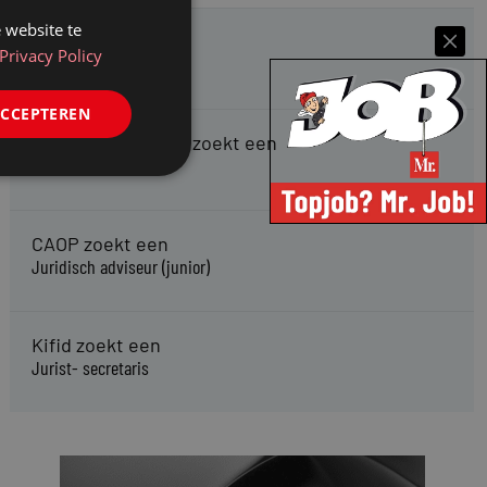
 website te
HMP zoekt een
Privacy Policy
Jurist Arbeidsrecht
ACCEPTEREN
Gemeente Meppel zoekt een
Juridisch Adviseur
CAOP zoekt een
Juridisch adviseur (junior)
Kifid zoekt een
Jurist- secretaris