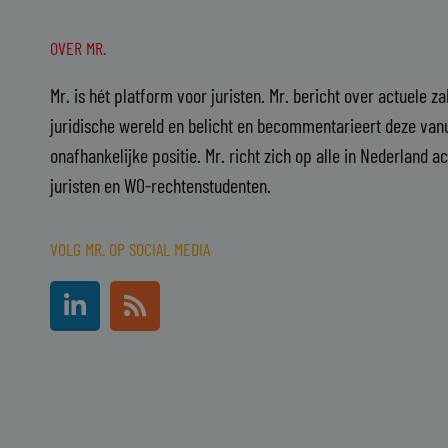
OVER MR.
Mr. is hét platform voor juristen. Mr. bericht over actuele z
juridische wereld en belicht en becommentarieert deze vanu
onafhankelijke positie. Mr. richt zich op alle in Nederland a
juristen en WO-rechtenstudenten.
VOLG MR. OP SOCIAL MEDIA
L
R
i
s
n
s
k
e
d
i