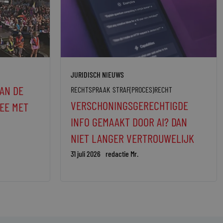
JURIDISCH NIEUWS
AN DE
RECHTSPRAAK
STRAF(PROCES)RECHT
VERSCHONINGSGERECHTIGDE
EE MET
INFO GEMAAKT DOOR AI? DAN
NIET LANGER VERTROUWELIJK
31 juli 2026
redactie Mr.