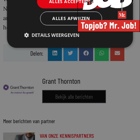
ALLES ACCEPTEREN
Neem dan contact op met één van de
arbeidsjuristen van Grant Thornton. Wij
ALLES AFWIJZEN
helpen u graag verder.
DETAILS WEERGEVEN
Delen:
Grant Thornton
Bekijk alle berichten
Meer berichten van partner
VAN ONZE KENNISPARTNERS