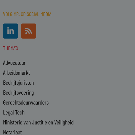
VOLG MR. OP SOCIAL MEDIA
L
R
i
s
n
s
THEMA'S
k
e
Advocatuur
d
i
Arbeidsmarkt
n
Bedrijfsjuristen
-
Bedrijfsvoering
i
n
Gerechtsdeurwaarders
Legal Tech
Ministerie van Justitie en Veiligheid
Notariaat