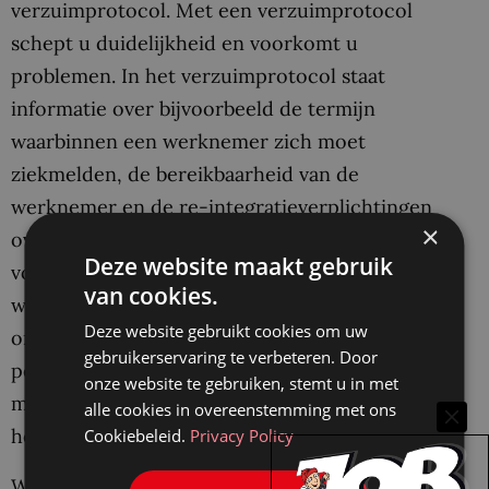
verzuimprotocol. Met een verzuimprotocol
schept u duidelijkheid en voorkomt u
problemen. In het verzuimprotocol staat
informatie over bijvoorbeeld de termijn
waarbinnen een werknemer zich moet
ziekmelden, de bereikbaarheid van de
werknemer en de re-integratieverplichtingen
×
over en weer. Zorg ervoor dat deze regels
Deze website maakt gebruik
vooraf bekend zijn gemaakt bij alle
van cookies.
werknemers. Is er binnen uw bedrijf een
Deze website gebruikt cookies om uw
ondernemingsraad of
gebruikerservaring te verbeteren. Door
personeelsvertegenwoordiging actief, dan
onze website te gebruiken, stemt u in met
moet u deze betrekken bij het opstellen van
alle cookies in overeenstemming met ons
het verzuimprotocol.
Cookiebeleid.
Privacy Policy
Werkt u nog niet met een verzuimprotocol?