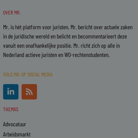
OVER MR.
Mr. is hét platform voor juristen. Mr. bericht over actuele zaken
in de juridische wereld en belicht en becommentarieert deze
vanuit een onafhankelijke positie. Mr. richt zich op alle in
Nederland actieve juristen en WO-rechtenstudenten.
VOLG MR. OP SOCIAL MEDIA
L
R
i
s
n
s
THEMA'S
k
e
Advocatuur
d
i
Arbeidsmarkt