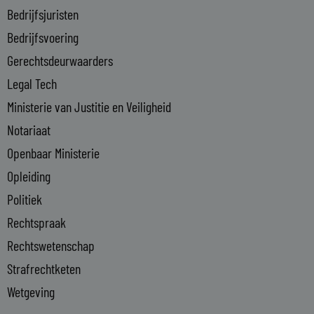
n
Bedrijfsjuristen
-
Bedrijfsvoering
i
n
Gerechtsdeurwaarders
Legal Tech
Ministerie van Justitie en Veiligheid
Notariaat
Openbaar Ministerie
Opleiding
Politiek
Rechtspraak
Rechtswetenschap
Strafrechtketen
Wetgeving