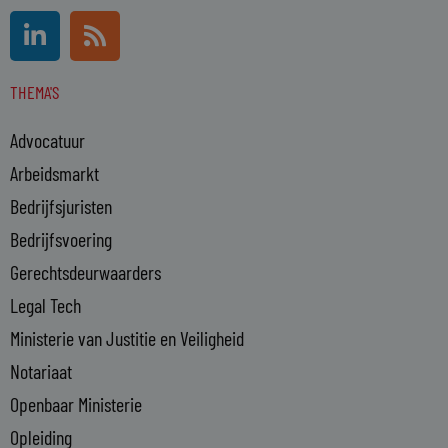
L
R
i
s
n
s
THEMA'S
k
e
Advocatuur
d
i
Arbeidsmarkt
n
Bedrijfsjuristen
-
Bedrijfsvoering
i
n
Gerechtsdeurwaarders
Legal Tech
Ministerie van Justitie en Veiligheid
Notariaat
Openbaar Ministerie
Opleiding