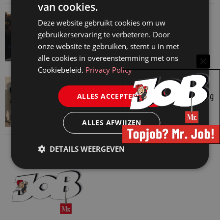
van cookies.
VAN ONZE KENNISPARTNERS
Deze website gebruikt cookies om uw
Waarom standaard carrièrepaden talent
gebruikerservaring te verbeteren. Door
kosten
onze website te gebruiken, stemt u in met
31 juli 2026
alle cookies in overeenstemming met ons
Cookiebeleid.
Privacy Policy
VAN ONZE KENNISPARTNERS
Je hebt maar 1% van je jaarlijkse omzet nodig
ALLES ACCEPTEREN
30 juli 2026
ALLES AFWIJZEN
DETAILS WEERGEVEN