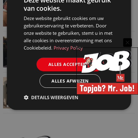
Deze website maakt gebruik
Martin Woodward: waarom geen enkel
van cookies.
advocatenkantoor hetzelfde kan blijven
Deze website gebruikt cookies om uw
4 augustus 2026
gebruikerservaring te verbeteren. Door
onze website te gebruiken, stemt u in met
VAN ONZE KENNISPARTNERS
alle cookies in overeenstemming met ons
Waarom standaard carrièrepaden talent
Cookiebeleid.
Privacy Policy
kosten
31 juli 2026
ALLES ACCEPTEREN
VAN ONZE KENNISPARTNERS
ALLES AFWIJZEN
Je hebt maar 1% van je jaarlijkse omzet nodig
30 juli 2026
DETAILS WEERGEVEN