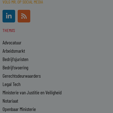
VOLG MR. OP SOCIAL MEDIA
L
R
i
s
n
s
THEMA'S
k
e
Advocatuur
d
i
Arbeidsmarkt
n
Bedrijfsjuristen
-
Bedrijfsvoering
i
n
Gerechtsdeurwaarders
Legal Tech
Ministerie van Justitie en Veiligheid
Notariaat
Openbaar Ministerie