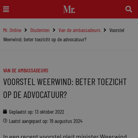
Ga
Main
naar
Menu
de
Mr. Online
Studenten
Van de ambassadeurs
Voorstel
inhoud
Weerwind: beter toezicht op de advocatuur?
VAN DE AMBASSADEURS
VOORSTEL WEERWIND: BETER TOEZICHT
OP DE ADVOCATUUR?
Geplaatst op:
13 oktober 2022
Laatst aangepast op: 19 augustus 2024
In een recent voorstel pleit minister Weerwind