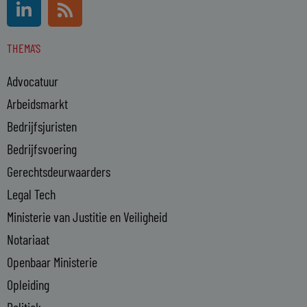
L
R
i
s
n
s
THEMA'S
k
e
Advocatuur
d
i
Arbeidsmarkt
n
Bedrijfsjuristen
-
Bedrijfsvoering
i
n
Gerechtsdeurwaarders
Legal Tech
Ministerie van Justitie en Veiligheid
Notariaat
Openbaar Ministerie
Opleiding