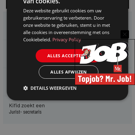
van cookies.
Alle vacatures
Deze website gebruikt cookies om uw
gebruikerservaring te verbeteren. Door
HMP zoekt een
onze website te gebruiken, stemt u in met
Jurist Arbeidsrecht
alle cookies in overeenstemming met ons
Cookiebeleid.
Privacy Policy
Gemeente Meppel zoekt een
Juridisch Adviseur
ALLES ACCEPTEREN
ALLES AFWIJZEN
CAOP zoekt een
Juridisch adviseur (junior)
DETAILS WEERGEVEN
Kifid zoekt een
Jurist- secretaris