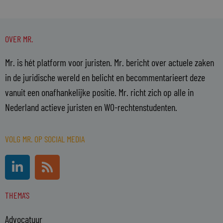
OVER MR.
Mr. is hét platform voor juristen. Mr. bericht over actuele zaken
in de juridische wereld en belicht en becommentarieert deze
vanuit een onafhankelijke positie. Mr. richt zich op alle in
Nederland actieve juristen en WO-rechtenstudenten.
VOLG MR. OP SOCIAL MEDIA
L
R
i
s
n
s
THEMA'S
k
e
Advocatuur
d