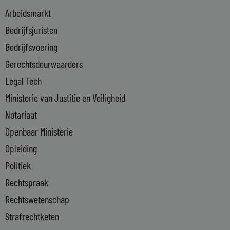
i
Arbeidsmarkt
n
Bedrijfsjuristen
-
Bedrijfsvoering
i
n
Gerechtsdeurwaarders
Legal Tech
Ministerie van Justitie en Veiligheid
Notariaat
Openbaar Ministerie
Opleiding
Politiek
Rechtspraak
Rechtswetenschap
Strafrechtketen