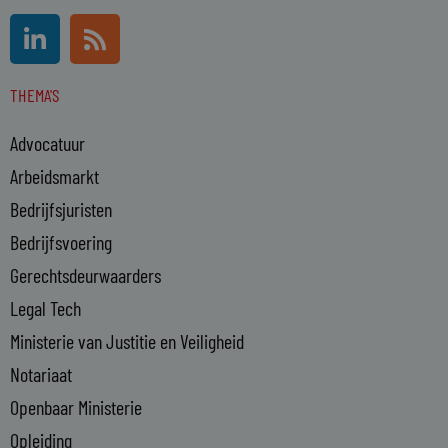
L
R
i
s
n
s
THEMA'S
k
e
Advocatuur
d
i
Arbeidsmarkt
n
Bedrijfsjuristen
-
Bedrijfsvoering
i
n
Gerechtsdeurwaarders
Legal Tech
Ministerie van Justitie en Veiligheid
Notariaat
Openbaar Ministerie
Opleiding