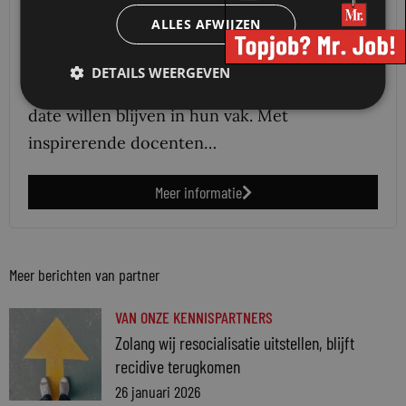
VU Law Academy
ALLES AFWIJZEN
De VU Law Academy biedt hoogwaardig,
praktijkgericht juridisch onderwijs voor
DETAILS WEERGEVEN
professionals die willen groeien en up-to-
date willen blijven in hun vak. Met
inspirerende docenten…
Meer informatie
Meer berichten van partner
VAN ONZE KENNISPARTNERS
Zolang wij resocialisatie uitstellen, blijft
recidive terugkomen
26 januari 2026