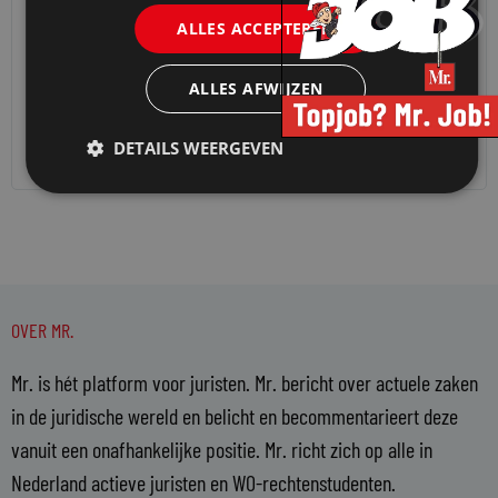
VAN ONZE KENNISPARTNERS
ALLES ACCEPTEREN
5 TIPS OM ALS JURIST MET CONFLICTEN OM TE
GAAN
ALLES AFWIJZEN
21 januari 2026
VU Law Academy
DETAILS WEERGEVEN
OVER MR.
Mr. is hét platform voor juristen. Mr. bericht over actuele zaken
in de juridische wereld en belicht en becommentarieert deze
vanuit een onafhankelijke positie. Mr. richt zich op alle in
Nederland actieve juristen en WO-rechtenstudenten.