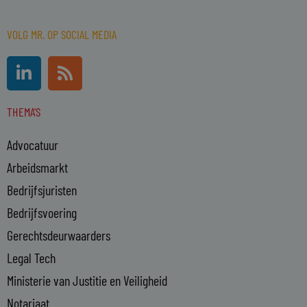
VOLG MR. OP SOCIAL MEDIA
L
R
i
s
n
s
THEMA'S
k
e
Advocatuur
d
i
Arbeidsmarkt
n
Bedrijfsjuristen
-
Bedrijfsvoering
i
n
Gerechtsdeurwaarders
Legal Tech
Ministerie van Justitie en Veiligheid
Notariaat