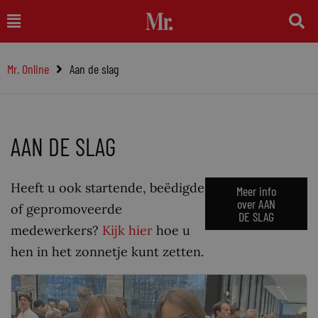
Ga
Main
naar
Menu
de
Mr. Online
Aan de slag
inhoud
AAN DE SLAG
Heeft u ook startende, beëdigde
Meer info
over AAN
of gepromoveerde
DE SLAG
medewerkers?
Kijk hier
hoe u
hen in het zonnetje kunt zetten.
Pagina
Pagina
Pagina
Pagina
Pagina
Pagina