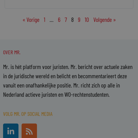
« Vorige
1
…
6
7
8
9
10
Volgende »
OVER MR.
Mr. is hét platform voor juristen. Mr. bericht over actuele zaken
in de juridische wereld en belicht en becommentarieert deze
vanuit een onafhankelijke positie. Mr. richt zich op alle in
Nederland actieve juristen en WO-rechtenstudenten.
VOLG MR. OP SOCIAL MEDIA
L
R
i
s