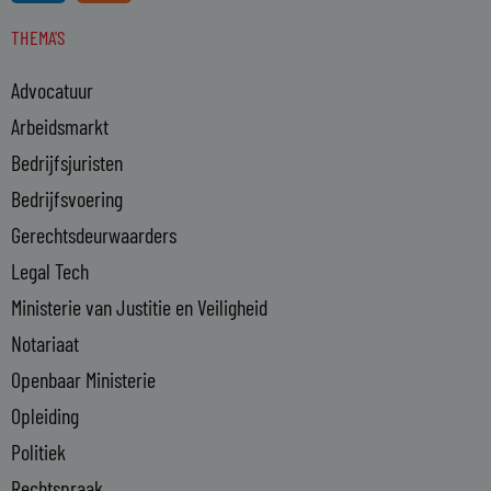
n
s
THEMA'S
k
e
Advocatuur
d
i
Arbeidsmarkt
n
Bedrijfsjuristen
-
Bedrijfsvoering
i
n
Gerechtsdeurwaarders
Legal Tech
Ministerie van Justitie en Veiligheid
Notariaat
Openbaar Ministerie
Opleiding
Politiek
Rechtspraak