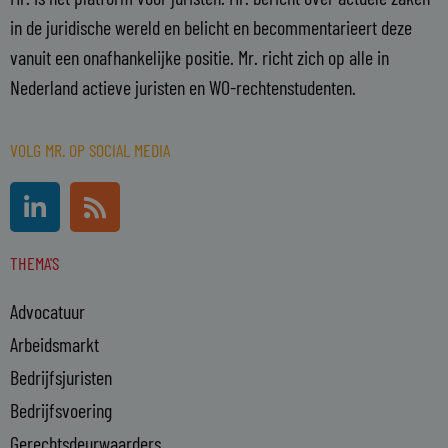
in de juridische wereld en belicht en becommentarieert deze
vanuit een onafhankelijke positie. Mr. richt zich op alle in
Nederland actieve juristen en WO-rechtenstudenten.
VOLG MR. OP SOCIAL MEDIA
L
R
i
s
n
s
THEMA'S
k
e
Advocatuur
d
i
Arbeidsmarkt
n
Bedrijfsjuristen
-
Bedrijfsvoering
i
n
Gerechtsdeurwaarders