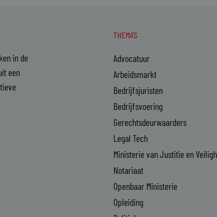
THEMA'S
aken in de
Advocatuur
it een
Arbeidsmarkt
ctieve
Bedrijfsjuristen
Bedrijfsvoering
Gerechtsdeurwaarders
Legal Tech
Ministerie van Justitie en Veilig
Notariaat
Openbaar Ministerie
Opleiding