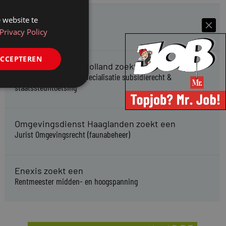
Kifid zoekt een
 website te
Jurist- secretaris
Privacy Policy
ACCEPTEREN
Provincie Noord-Holland zoekt een
Jurist bestuursrecht specialisatie subsidierecht &
staatssteuntoetsing
Omgevingsdienst Haaglanden zoekt een
Jurist Omgevingsrecht (faunabeheer)
Enexis zoekt een
Rentmeester midden- en hoogspanning