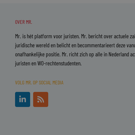
OVER MR.
Mr. is hét platform voor juristen. Mr. bericht over actuele z
juridische wereld en belicht en becommentarieert deze vanu
onafhankelijke positie. Mr. richt zich op alle in Nederland a
juristen en WO-rechtenstudenten.
VOLG MR. OP SOCIAL MEDIA
L
R
i
s
n
s
k
e
d