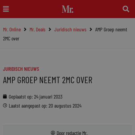
Ga
Main
naar
Menu
de
Mr. Online
Mr. Deals
Juridisch nieuws
AMP Groep neemt
inhoud
2MC over
JURIDISCH NIEUWS
AMP GROEP NEEMT 2MC OVER
Geplaatst op:
24 januari 2023
Laatst aangepast op: 20 augustus 2024
Door
redactie Mr.