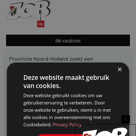
Alle vacatures
Provincie Noord-Holland zoekt een
Jurist bestuursrecht specialisatie subsidierecht &
×
staatssteuntoetsing
Deze website maakt gebruik
van cookies.
Omgevingsdienst Haaglanden zoekt een
Deze website gebruikt cookies om uw
Jurist Omgevingsrecht (faunabeheer)
gebruikerservaring te verbeteren. Door
onze website te gebruiken, stemt u in met
alle cookies in overeenstemming met ons
Enexis zoekt een
Cookiebeleid.
Privacy Policy
Rentmeester midden- en hoogspanning