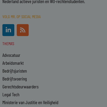
Nederland actieve juristen en WO-rechtenstudenten.
VOLG MR. OP SOCIAL MEDIA
L
R
i
s
n
s
THEMA'S
k
e
Advocatuur
d
i
Arbeidsmarkt
n
Bedrijfsjuristen
-
Bedrijfsvoering
i
n
Gerechtsdeurwaarders
Legal Tech
Ministerie van Justitie en Veiligheid