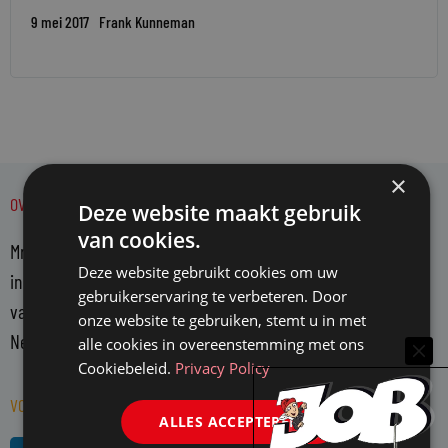
9 mei 2017
Frank Kunneman
×
OVER MR.
Deze website maakt gebruik
van cookies.
Mr. is hét platform voor juristen. Mr. bericht over actuele zaken
Deze website gebruikt cookies om uw
in de juridische wereld en belicht en becommentarieert deze
gebruikerservaring te verbeteren. Door
vanuit een onafhankelijke positie. Mr. richt zich op alle in
onze website te gebruiken, stemt u in met
Nederland actieve juristen en WO-rechtenstudenten.
alle cookies in overeenstemming met ons
Cookiebeleid.
Privacy Policy
VOLG MR. OP SOCIAL MEDIA
ALLES ACCEPTEREN
L
R