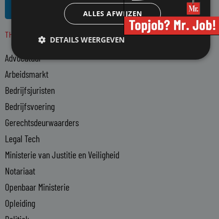
i
s
ALLES AFWIJZEN
n
s
THEMA'S
k
DETAILS WEERGEVEN
e
Advocatuur
d
i
Arbeidsmarkt
n
Bedrijfsjuristen
-
Bedrijfsvoering
i
n
Gerechtsdeurwaarders
Legal Tech
Ministerie van Justitie en Veiligheid
Notariaat
Openbaar Ministerie
Opleiding
Politiek