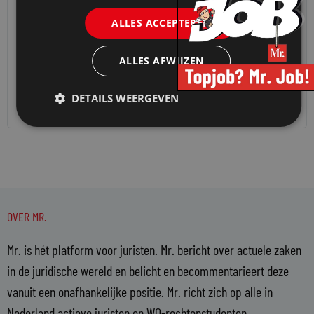
VAN ONZE KENNISPARTNERS
ALLES ACCEPTEREN
CURSUSSEN AI FOR LEGAL VAN HOUSE IN 2026
ALLES AFWIJZEN
VERLENGD WEGENS GROTE BELANGSTELLING
17 december 2025
House
DETAILS WEERGEVEN
OVER MR.
Mr. is hét platform voor juristen. Mr. bericht over actuele zaken
in de juridische wereld en belicht en becommentarieert deze
vanuit een onafhankelijke positie. Mr. richt zich op alle in
Nederland actieve juristen en WO-rechtenstudenten.