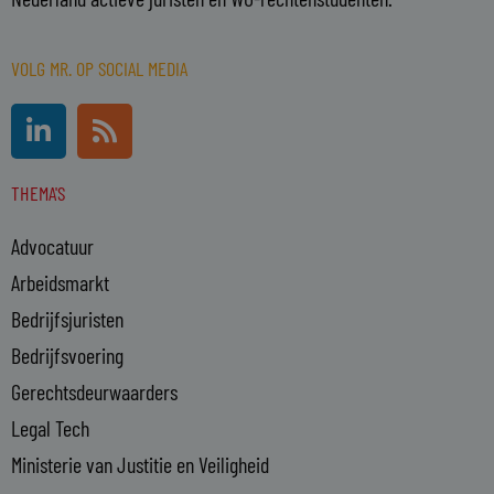
VOLG MR. OP SOCIAL MEDIA
L
R
i
s
n
s
THEMA'S
k
e
Advocatuur
d
i
Arbeidsmarkt
n
Bedrijfsjuristen
-
Bedrijfsvoering
i
n
Gerechtsdeurwaarders
Legal Tech
Ministerie van Justitie en Veiligheid