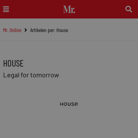
Ga
Main
naar
Menu
de
Mr. Online
Artikelen per: House
inhoud
HOUSE
Legal for tomorrow