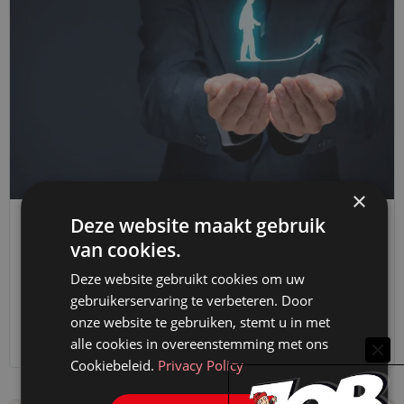
×
Deze website maakt gebruik
VAN ONZE KENNISPARTNERS
van cookies.
WAT MOET JE ALS PATROON ÉCHT WETEN OVER
Deze website gebruikt cookies om uw
DE VERPLICHTE PATROONSCURSUS
gebruikerservaring te verbeteren. Door
27 oktober 2025
OSR Juridische Opleidingen
onze website te gebruiken, stemt u in met
alle cookies in overeenstemming met ons
Cookiebeleid.
Privacy Policy