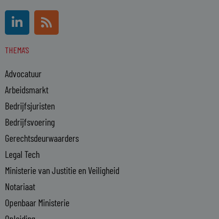
L
R
i
s
n
s
THEMA'S
k
e
Advocatuur
d
i
Arbeidsmarkt
n
Bedrijfsjuristen
-
Bedrijfsvoering
i
n
Gerechtsdeurwaarders
Legal Tech
Ministerie van Justitie en Veiligheid
Notariaat
Openbaar Ministerie
Opleiding