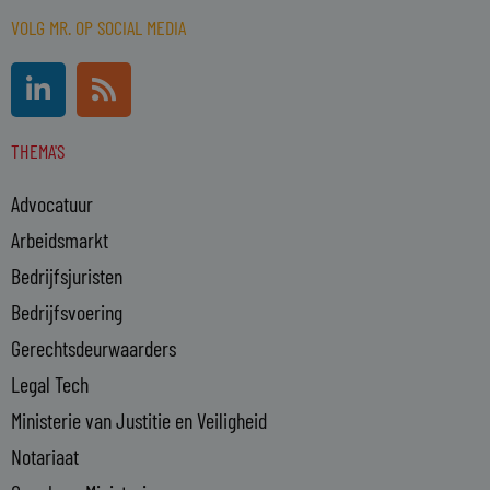
VOLG MR. OP SOCIAL MEDIA
L
R
i
s
n
s
THEMA'S
k
e
Advocatuur
d
i
Arbeidsmarkt
n
Bedrijfsjuristen
-
Bedrijfsvoering
i
n
Gerechtsdeurwaarders
Legal Tech
Ministerie van Justitie en Veiligheid
Notariaat