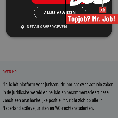
RECHTERS WIJZEN
CONSUMENTENVORDERINGEN NIET MEER
ALLES AFWIJZEN
VANZELF TOE
DETAILS WEERGEVEN
5 juni 2026
CVL Gerechtsdeurwaarders
OVER MR.
Mr. is hét platform voor juristen. Mr. bericht over actuele zaken
in de juridische wereld en belicht en becommentarieert deze
vanuit een onafhankelijke positie. Mr. richt zich op alle in
Nederland actieve juristen en WO-rechtenstudenten.