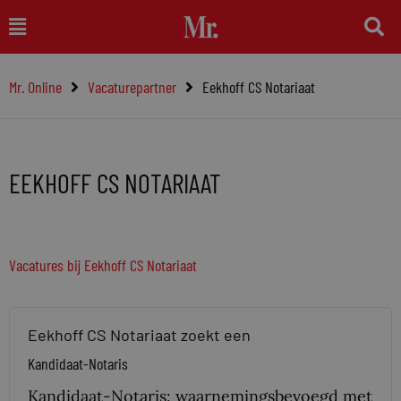
Ga
Main
naar
Menu
de
Mr. Online
Vacaturepartner
Eekhoff CS Notariaat
inhoud
EEKHOFF CS NOTARIAAT
Vacatures bij Eekhoff CS Notariaat
Eekhoff CS Notariaat zoekt een
Kandidaat-Notaris
Kandidaat-Notaris: waarnemingsbevoegd met