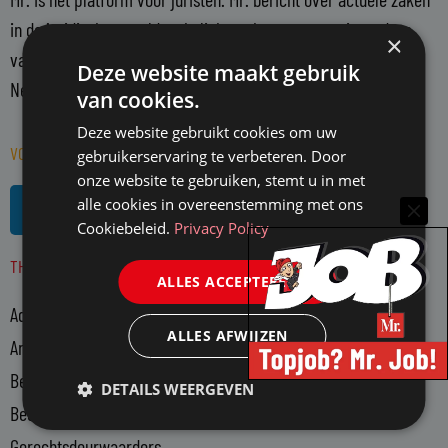
in de juridische wereld en belicht en becommentarieert deze
×
vanuit een onafhankelijke positie. Mr. richt zich op alle in
Deze website maakt gebruik
Nederland actieve juristen en WO-rechtenstudenten.
van cookies.
Deze website gebruikt cookies om uw
VOLG MR. OP SOCIAL MEDIA
gebruikerservaring te verbeteren. Door
onze website te gebruiken, stemt u in met
L
R
alle cookies in overeenstemming met ons
i
s
Cookiebeleid.
Privacy Policy
n
s
THEMA'S
k
ALLES ACCEPTEREN
e
Advocatuur
d
ALLES AFWIJZEN
i
Arbeidsmarkt
n
Bedrijfsjuristen
DETAILS WEERGEVEN
-
Bedrijfsvoering
i
n
Gerechtsdeurwaarders