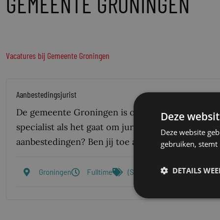
GEMEENTE GRONINGEN
Vacatures bij Gemeente Groningen
Aanbestedingsjurist
De gemeente Groningen is op zoek naar een Aanbe
Deze websit
specialist als het gaat om juridische vraagstukke
Deze website geb
aanbestedingen? Ben jij toe aan de volgende sta
gebruiken, stemt
DETAILS WE
Groningen
Fulltime
(Semi) Overheid