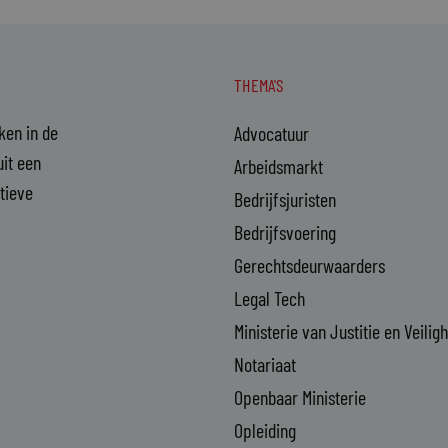
THEMA'S
aken in de
Advocatuur
it een
Arbeidsmarkt
ctieve
Bedrijfsjuristen
Bedrijfsvoering
Gerechtsdeurwaarders
Legal Tech
Ministerie van Justitie en Veilig
Notariaat
Openbaar Ministerie
Opleiding