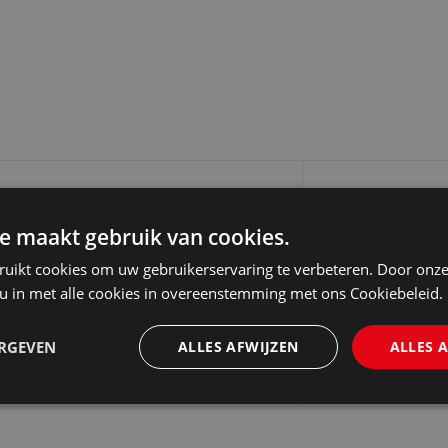
stedingsjurist 36 uur Ben jij de
e maakt gebruik van cookies.
n met betrekking tot
ruikt cookies om uw gebruikerservaring te verbeteren. Door onze
p in jouw…
 u in met alle cookies in overeenstemming met ons Cookiebeleid.
ERGEVEN
ALLES AFWIJZEN
ALLES 