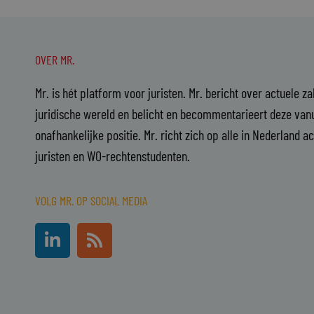
OVER MR.
Mr. is hét platform voor juristen. Mr. bericht over actuele z
juridische wereld en belicht en becommentarieert deze vanu
onafhankelijke positie. Mr. richt zich op alle in Nederland a
juristen en WO-rechtenstudenten.
VOLG MR. OP SOCIAL MEDIA
L
R
i
s
n
s
k
e