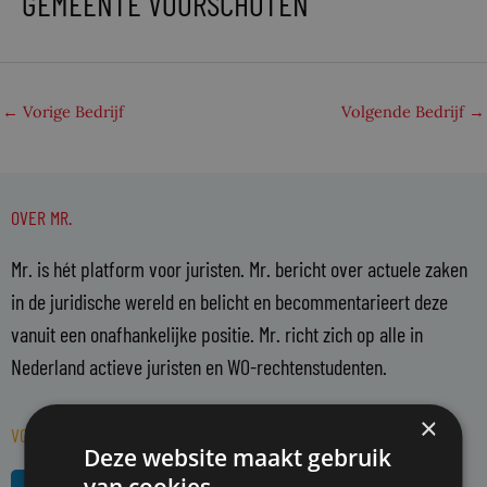
GEMEENTE VOORSCHOTEN
←
Vorige Bedrijf
Volgende Bedrijf
→
OVER MR.
Mr. is hét platform voor juristen. Mr. bericht over actuele zaken
in de juridische wereld en belicht en becommentarieert deze
vanuit een onafhankelijke positie. Mr. richt zich op alle in
Nederland actieve juristen en WO-rechtenstudenten.
×
VOLG MR. OP SOCIAL MEDIA
Deze website maakt gebruik
L
R