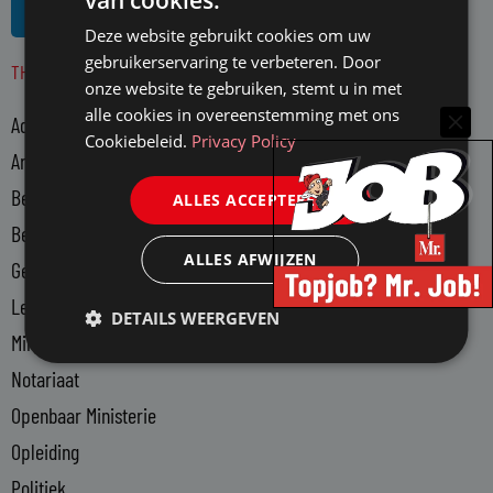
van cookies.
i
s
Deze website gebruikt cookies om uw
n
s
gebruikerservaring te verbeteren. Door
THEMA'S
k
onze website te gebruiken, stemt u in met
e
alle cookies in overeenstemming met ons
Advocatuur
d
Cookiebeleid.
Privacy Policy
i
Arbeidsmarkt
n
Bedrijfsjuristen
ALLES ACCEPTEREN
-
Bedrijfsvoering
i
ALLES AFWIJZEN
n
Gerechtsdeurwaarders
Legal Tech
DETAILS WEERGEVEN
Ministerie van Justitie en Veiligheid
Notariaat
Openbaar Ministerie
Opleiding
Politiek