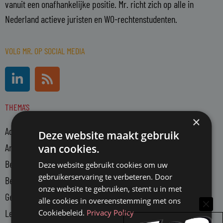
vanuit een onafhankelijke positie. Mr. richt zich op alle in
Nederland actieve juristen en WO-rechtenstudenten.
VOLG MR. OP SOCIAL MEDIA
L
R
i
s
n
s
THEMA'S
k
×
e
Advocatuur
d
Deze website maakt gebruik
i
Arbeidsmarkt
van cookies.
n
Bedrijfsjuristen
Deze website gebruikt cookies om uw
-
gebruikerservaring te verbeteren. Door
Bedrijfsvoering
i
onze website te gebruiken, stemt u in met
n
Gerechtsdeurwaarders
alle cookies in overeenstemming met ons
Legal Tech
Cookiebeleid.
Privacy Policy