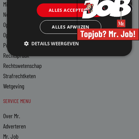
Ministerie van Justitie en Veiligheid
ALLES ACCEPTEREN
Notariaat
Openbaar Ministerie
ALLES AFWIJZEN
Opleiding
DETAILS WEERGEVEN
Politiek
Rechtspraak
Rechtswetenschap
Strafrechtketen
Wetgeving
SERVICE MENU
Over Mr.
Adverteren
Mr. Job