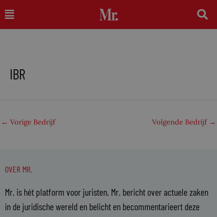
Ga
Main
naar
Menu
de
inhoud
IBR
←
Vorige Bedrijf
Volgende Bedrijf
→
OVER MR.
Mr. is hét platform voor juristen. Mr. bericht over actuele zaken
in de juridische wereld en belicht en becommentarieert deze