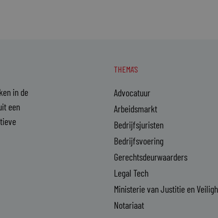
THEMA'S
aken in de
Advocatuur
it een
Arbeidsmarkt
ctieve
Bedrijfsjuristen
Bedrijfsvoering
Gerechtsdeurwaarders
Legal Tech
Ministerie van Justitie en Veilig
Notariaat