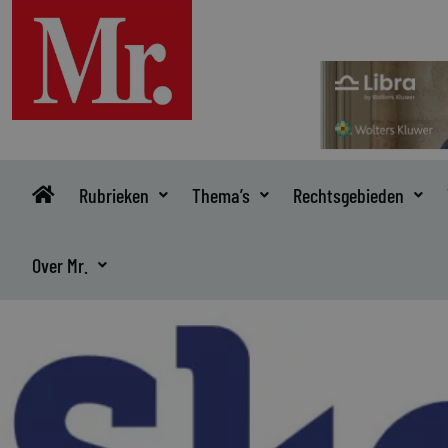
Ga
naar
de
inhoud
Rubrieken
Thema’s
Rechtsgebieden
Over Mr.