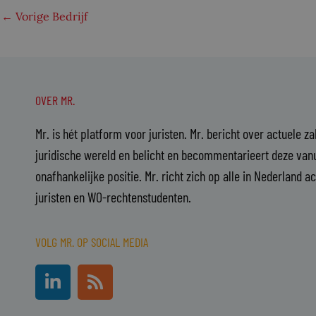
←
Vorige Bedrijf
OVER MR.
Mr. is hét platform voor juristen. Mr. bericht over actuele z
juridische wereld en belicht en becommentarieert deze vanu
onafhankelijke positie. Mr. richt zich op alle in Nederland a
juristen en WO-rechtenstudenten.
VOLG MR. OP SOCIAL MEDIA
L
R
i
s
n
s