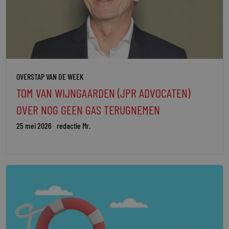
bij ons al samenwerken met de advocaten van
rnieuwend lijkt, is voor ons en onze klanten
 belichaming van ‘de nieuwe advocaten’.
OVERSTAP VAN DE WEEK
TOM VAN WIJNGAARDEN (JPR ADVOCATEN)
OVER NOG GEEN GAS TERUGNEMEN
25 mei 2026
redactie Mr.