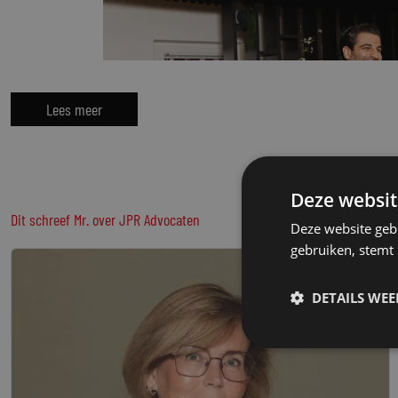
Lees meer
Deze websit
Dit schreef Mr. over JPR Advocaten
Deze website geb
gebruiken, stemt
We bieden je zorgvuldige begeleiding en opleiding i
DETAILS WE
voortdurend nieuw talent aan voor
stages
en
afstu
stagiair
en
advocaat-medewerker
.
Je ontmoet hier veelkleurige professionals die net zo 