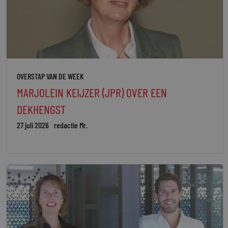
Daarom voelt iedereen zich bij JPR snel thuis.
Terwijl de advocatuur langzaam verandert, kun je 
morgen. Want wat voor onze sector wellicht heel ve
heel normaal. Daarom zijn we al
sinds 1899
de trotse
OVERSTAP VAN DE WEEK
MARJOLEIN KEIJZER (JPR) OVER EEN
DEKHENGST
27 juli 2026
redactie Mr.