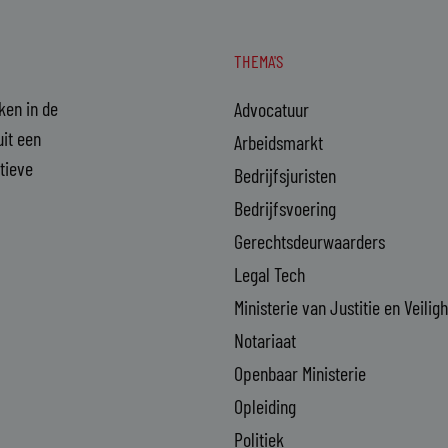
THEMA'S
aken in de
Advocatuur
it een
Arbeidsmarkt
ctieve
Bedrijfsjuristen
Bedrijfsvoering
Gerechtsdeurwaarders
Legal Tech
Ministerie van Justitie en Veilig
Notariaat
Openbaar Ministerie
Opleiding
Politiek