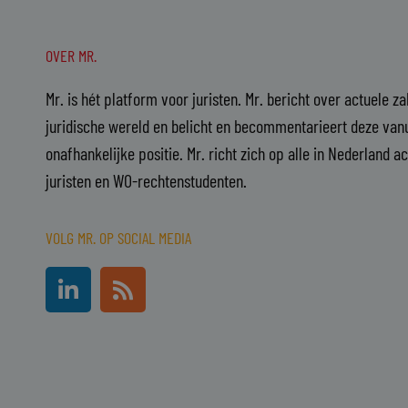
OVER MR.
Mr. is hét platform voor juristen. Mr. bericht over actuele z
juridische wereld en belicht en becommentarieert deze vanu
onafhankelijke positie. Mr. richt zich op alle in Nederland a
juristen en WO-rechtenstudenten.
VOLG MR. OP SOCIAL MEDIA
L
R
i
s
n
s
k
e
d