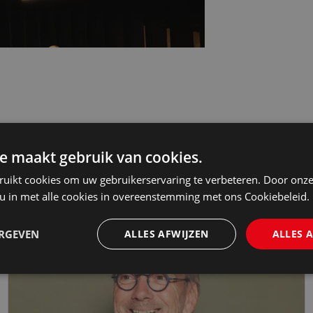
e maakt gebruik van cookies.
ruikt cookies om uw gebruikerservaring te verbeteren. Door onze
 u in met alle cookies in overeenstemming met ons Cookiebeleid.
n elke stap van de carrière. Wij nemen
ERGEVEN
ALLES AFWIJZEN
ALLES 
deren
of als
juridisch medewerker
,
advocaat-
zijn als jij. Gelijkwaardig, divers en inclusief.