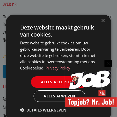
OVER MR.
Mr. is hét platform voor juristen. Mr. bericht over actuele zaken
×
in de juridische wereld en belicht en becommentarieert deze
Deze website maakt gebruik
vanuit een onafhankelijke positie. Mr. richt zich op alle in
van cookies.
Nederland actieve juristen en WO-rechtenstudenten.
Deze website gebruikt cookies om uw
gebruikerservaring te verbeteren. Door
onze website te gebruiken, stemt u in met
VOLG MR. OP SOCIAL MEDIA
alle cookies in overeenstemming met ons
L
R
Cookiebeleid.
Privacy Policy
i
s
n
s
ALLES ACCEPTEREN
THEMA'S
k
e
ALLES AFWIJZEN
Advocatuur
d
i
Arbeidsmarkt
DETAILS WEERGEVEN
n
Bedrijfsjuristen