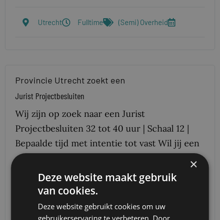
Utrecht
Fulltime
(Semi) Overheid
Provincie Utrecht zoekt een
Jurist Projectbesluiten
Wij zijn op zoek naar een Jurist
Projectbesluiten 32 tot 40 uur | Schaal 12 |
Bepaalde tijd met intentie tot vast Wil jij een
substantiële bijdrage leveren aan de
×
ruimtelijke ontwikkeling van de…
Deze website maakt gebruik
van cookies.
Utrecht
Fulltime
(Semi) Overheid
Deze website gebruikt cookies om uw
gebruikerservaring te verbeteren. Door