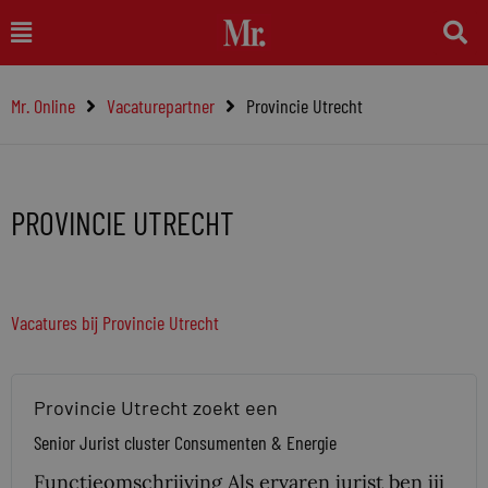
Ga
Main
naar
Menu
de
Mr. Online
Vacaturepartner
Provincie Utrecht
inhoud
PROVINCIE UTRECHT
Vacatures bij Provincie Utrecht
Provincie Utrecht zoekt een
Senior Jurist cluster Consumenten & Energie
Functieomschrijving Als ervaren jurist ben jij