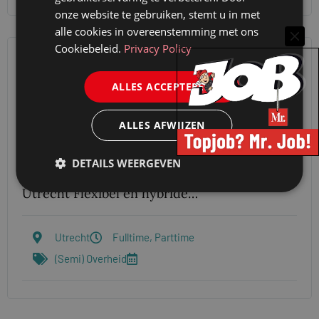
onze website te gebruiken, stemt u in met
alle cookies in overeenstemming met ons
Cookiebeleid.
Privacy Policy
Provincie Utrecht zoekt een
Jurist Ruimtelijke Projecten
ALLES ACCEPTEREN
Wij zijn op zoek naar een Jurist Ruimtelijke
ALLES AFWIJZEN
Projecten 32-36 uur | Schaal 12 | Bepaalde tijd
met uitzicht op vast Werk met juridische
DETAILS WEERGEVEN
scherpte aan de ruimtelijke toekomst van
Utrecht Flexibel en hybride…
Utrecht
Fulltime, Parttime
(Semi) Overheid