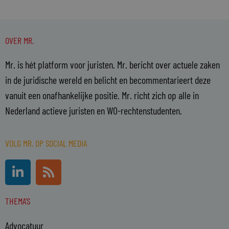
OVER MR.
Mr. is hét platform voor juristen. Mr. bericht over actuele zaken
in de juridische wereld en belicht en becommentarieert deze
vanuit een onafhankelijke positie. Mr. richt zich op alle in
Nederland actieve juristen en WO-rechtenstudenten.
VOLG MR. OP SOCIAL MEDIA
L
R
i
s
n
s
THEMA'S
k
e
Advocatuur
d