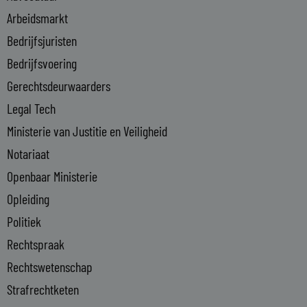
i
Arbeidsmarkt
n
Bedrijfsjuristen
-
Bedrijfsvoering
i
n
Gerechtsdeurwaarders
Legal Tech
Ministerie van Justitie en Veiligheid
Notariaat
Openbaar Ministerie
Opleiding
Politiek
Rechtspraak
Rechtswetenschap
Strafrechtketen