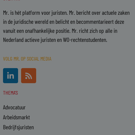
Mr. is hét platform voor juristen. Mr. bericht over actuele zaken
in de juridische wereld en belicht en becommentarieert deze
vanuit een onafhankelijke positie. Mr. richt zich op alle in
Nederland actieve juristen en WO-rechtenstudenten.
VOLG MR. OP SOCIAL MEDIA
L
R
i
s
n
s
THEMA'S
k
e
Advocatuur
d
i
Arbeidsmarkt
n
Bedrijfsjuristen
-