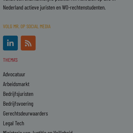
Nederland actieve juristen en WO-rechtenstudenten.
VOLG MR. OP SOCIAL MEDIA
L
R
i
s
n
s
THEMA'S
k
e
Advocatuur
d
i
Arbeidsmarkt
n
Bedrijfsjuristen
-
Bedrijfsvoering
i
n
Gerechtsdeurwaarders
Legal Tech
Ministerie van Justitie en Veiligheid