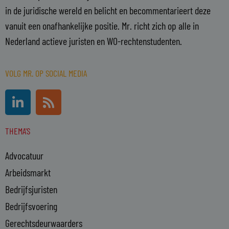
in de juridische wereld en belicht en becommentarieert deze
vanuit een onafhankelijke positie. Mr. richt zich op alle in
Nederland actieve juristen en WO-rechtenstudenten.
VOLG MR. OP SOCIAL MEDIA
L
R
i
s
n
s
THEMA'S
k
e
Advocatuur
d
i
Arbeidsmarkt
n
Bedrijfsjuristen
-
Bedrijfsvoering
i
n
Gerechtsdeurwaarders