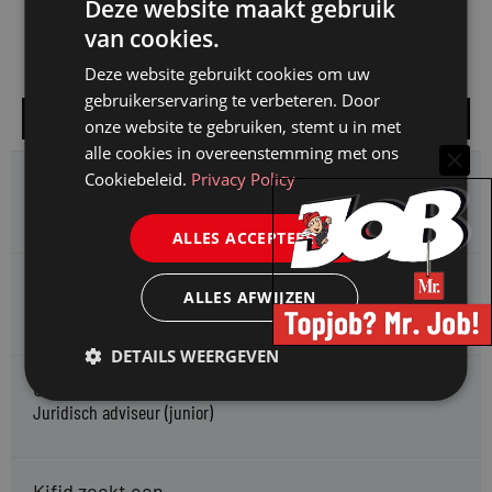
Deze website maakt gebruik
van cookies.
Deze website gebruikt cookies om uw
gebruikerservaring te verbeteren. Door
Alle vacatures
onze website te gebruiken, stemt u in met
alle cookies in overeenstemming met ons
Cookiebeleid.
Privacy Policy
HMP zoekt een
Jurist Arbeidsrecht
ALLES ACCEPTEREN
Gemeente Meppel zoekt een
ALLES AFWIJZEN
Juridisch Adviseur
DETAILS WEERGEVEN
CAOP zoekt een
Juridisch adviseur (junior)
Kifid zoekt een