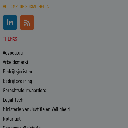
VOLG MR. OP SOCIAL MEDIA
L
R
i
s
n
s
THEMA'S
k
e
Advocatuur
d
i
Arbeidsmarkt
n
Bedrijfsjuristen
-
Bedrijfsvoering
i
n
Gerechtsdeurwaarders
Legal Tech
Ministerie van Justitie en Veiligheid
Notariaat
Openbaar Ministerie