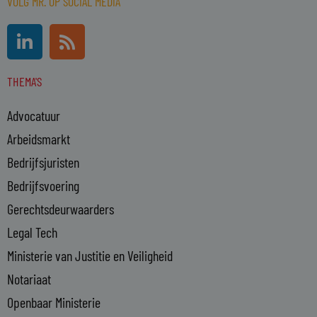
VOLG MR. OP SOCIAL MEDIA
L
R
i
s
n
s
THEMA'S
k
e
Advocatuur
d
i
Arbeidsmarkt
n
Bedrijfsjuristen
-
Bedrijfsvoering
i
n
Gerechtsdeurwaarders
Legal Tech
Ministerie van Justitie en Veiligheid
Notariaat
Openbaar Ministerie