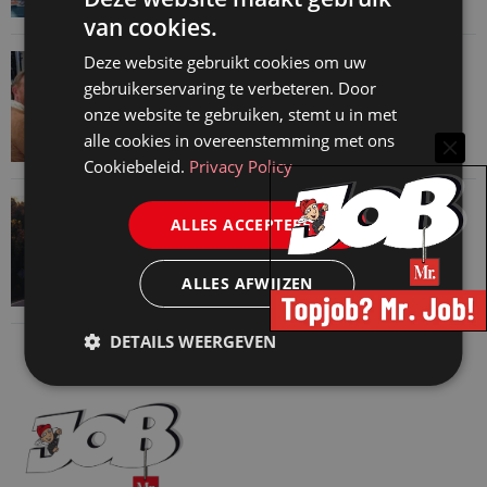
van cookies.
VAN ONZE KENNISPARTNERS
Deze website gebruikt cookies om uw
gebruikerservaring te verbeteren. Door
Martin Woodward: waarom geen enkel
onze website te gebruiken, stemt u in met
advocatenkantoor hetzelfde kan blijven
alle cookies in overeenstemming met ons
4 augustus 2026
Cookiebeleid.
Privacy Policy
VAN ONZE KENNISPARTNERS
ALLES ACCEPTEREN
Waarom standaard carrièrepaden talent
kosten
ALLES AFWIJZEN
31 juli 2026
DETAILS WEERGEVEN