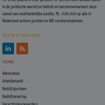
in de juridische wereld en belicht en becommentarieert deze
vanuit een onafhankelijke positie. Mr. richt zich op alle in
Nederland actieve juristen en WO-rechtenstudenten.
VOLG MR. OP SOCIAL MEDIA
L
R
i
s
n
s
THEMA'S
k
e
Advocatuur
d
i
Arbeidsmarkt
n
Bedrijfsjuristen
-
Bedrijfsvoering
i
n
Gerechtsdeurwaarders