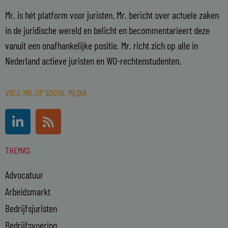
Mr. is hét platform voor juristen. Mr. bericht over actuele zaken
in de juridische wereld en belicht en becommentarieert deze
vanuit een onafhankelijke positie. Mr. richt zich op alle in
Nederland actieve juristen en WO-rechtenstudenten.
VOLG MR. OP SOCIAL MEDIA
L
R
i
s
n
s
THEMA'S
k
e
Advocatuur
d
i
Arbeidsmarkt
n
Bedrijfsjuristen
-
Bedrijfsvoering