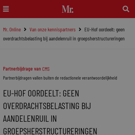
Ga
Main
naar
Menu
de
Mr. Online
Van onze kennispartners
EU-Hof oordeelt: geen
inhoud
overdrachtsbelasting bij aandelenruil in groepsherstructureringen
Partnerbijdrage van
CMS
Partnerbijdragen vallen buiten de redactionele verantwoordelijkheid
EU-HOF OORDEELT: GEEN
OVERDRACHTSBELASTING BIJ
AANDELENRUIL IN
GROEPSHERSTRUCTURERINGEN