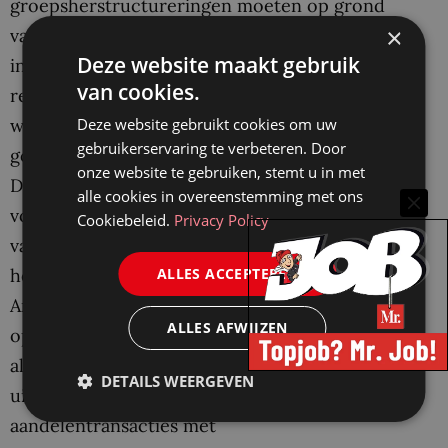
groepsherstructureringen moeten op grond
×
van het EU-recht zijn vrijgesteld van
Deze website maakt gebruik
indirecte belastingen — ook als nationale
van cookies.
regels “door de aandelen heen kijken” naar de
Deze website gebruikt cookies om uw
waarde van het onderliggende onroerend
gebruikerservaring te verbeteren. Door
goed.
onze website te gebruiken, stemt u in met
De Nederlandse overdrachtsbelastingregels
alle cookies in overeenstemming met ons
voor aandelenverwervingen in
Cookiebeleid.
Privacy Policy
vastgoedlichamen moeten mogelijk worden
ALLES ACCEPTEREN
herzien in het licht van dit arrest.
Antimisbruikmaatregelen moeten gericht zijn
ALLES AFWIJZEN
op concrete aanwijzingen van misbruik —
algemene vermoedens die “zonder
DETAILS WEERGEVEN
uitzondering” van toepassing zijn op alle
aandelentransacties met