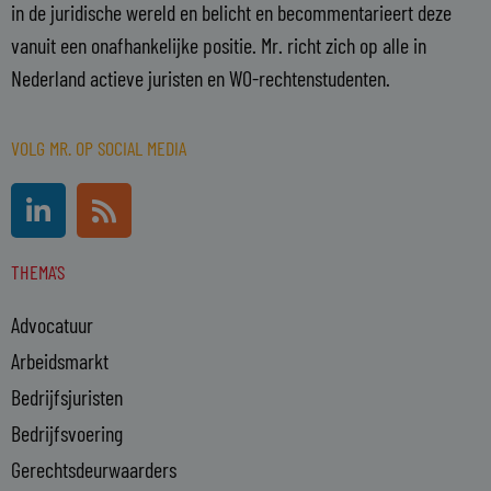
in de juridische wereld en belicht en becommentarieert deze
vanuit een onafhankelijke positie. Mr. richt zich op alle in
Nederland actieve juristen en WO-rechtenstudenten.
VOLG MR. OP SOCIAL MEDIA
L
R
i
s
n
s
THEMA'S
k
e
Advocatuur
d
i
Arbeidsmarkt
n
Bedrijfsjuristen
-
Bedrijfsvoering
i
n
Gerechtsdeurwaarders