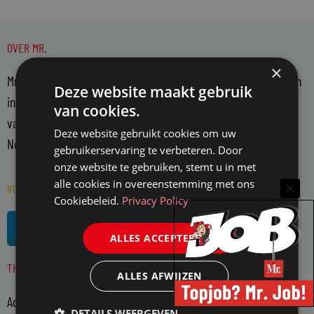
OVER MR.
×
Mr. is hét platform voor juristen. Mr. bericht over actuele zaken
Deze website maakt gebruik
in de juridische wereld en belicht en becommentarieert deze
van cookies.
vanuit een onafhankelijke positie. Mr. richt zich op alle in
Deze website gebruikt cookies om uw
Nederland actieve juristen en WO-rechtenstudenten.
gebruikerservaring te verbeteren. Door
onze website te gebruiken, stemt u in met
alle cookies in overeenstemming met ons
VOLG MR. OP SOCIAL MEDIA
Cookiebeleid.
Privacy Policy
L
R
i
s
ALLES ACCEPTEREN
n
s
THEMA'S
k
ALLES AFWIJZEN
e
Advocatuur
d
DETAILS WEERGEVEN