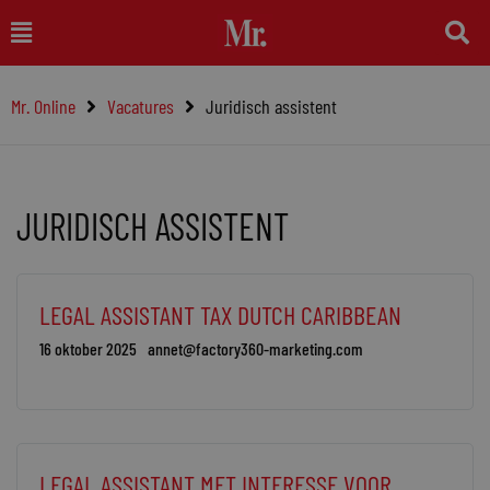
Ga
Main
naar
Menu
de
Mr. Online
Vacatures
Juridisch assistent
inhoud
JURIDISCH ASSISTENT
LEGAL ASSISTANT TAX DUTCH CARIBBEAN
16 oktober 2025
annet@factory360-marketing.com
LEGAL ASSISTANT MET INTERESSE VOOR