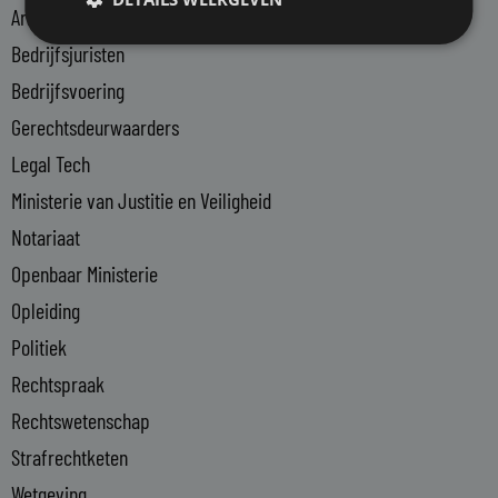
i
Arbeidsmarkt
n
Bedrijfsjuristen
-
Bedrijfsvoering
i
n
Gerechtsdeurwaarders
Legal Tech
Ministerie van Justitie en Veiligheid
Notariaat
Openbaar Ministerie
Opleiding
Politiek
Rechtspraak
Rechtswetenschap
Strafrechtketen
Wetgeving