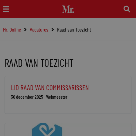
Ga
Main
naar
Menu
de
Mr. Online
Vacatures
Raad van Toezicht
inhoud
RAAD VAN TOEZICHT
LID RAAD VAN COMMISSARISSEN
30 december 2025
Webmeester