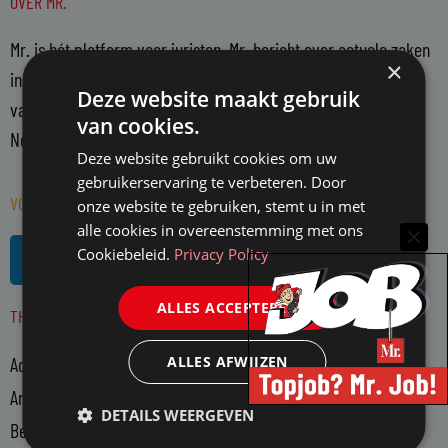
OVER MR.
Mr. is hét platform voor juristen. Mr. bericht over actuele zaken
×
in de juridische wereld en belicht en becommentarieert deze
Deze website maakt gebruik
vanuit een onafhankelijke positie. Mr. richt zich op alle in
van cookies.
Nederland actieve juristen en WO-rechtenstudenten.
Deze website gebruikt cookies om uw
gebruikerservaring te verbeteren. Door
VOLG MR. OP SOCIAL MEDIA
onze website te gebruiken, stemt u in met
alle cookies in overeenstemming met ons
L
R
Cookiebeleid.
Privacy Policy
i
s
n
s
ALLES ACCEPTEREN
THEMA'S
k
e
ALLES AFWIJZEN
Advocatuur
d
i
Arbeidsmarkt
DETAILS WEERGEVEN
n
Bedrijfsjuristen
-