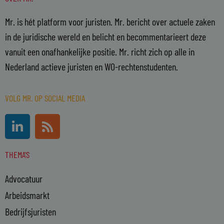
Mr. is hét platform voor juristen. Mr. bericht over actuele zaken
in de juridische wereld en belicht en becommentarieert deze
vanuit een onafhankelijke positie. Mr. richt zich op alle in
Nederland actieve juristen en WO-rechtenstudenten.
VOLG MR. OP SOCIAL MEDIA
L
R
i
s
n
s
THEMA'S
k
e
Advocatuur
d
i
Arbeidsmarkt
n
Bedrijfsjuristen
-