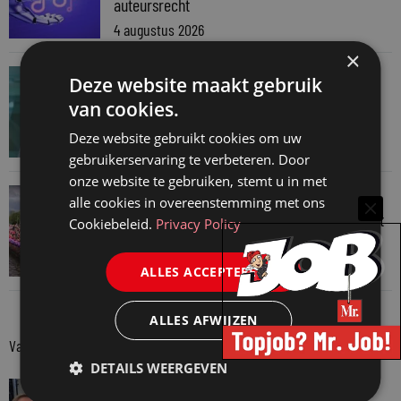
auteursrecht
4 augustus 2026
×
JURIDISCH NIEUWS
Deze website maakt gebruik
Hugo Nieuwenhuizen over puzzels, puzzelen
van cookies.
en taalvondsten
Deze website gebruikt cookies om uw
3 augustus 2026
gebruikerservaring te verbeteren. Door
onze website te gebruiken, stemt u in met
JURIDISCH NIEUWS
alle cookies in overeenstemming met ons
Regenboognetwerk van de Rechtspraak vaart
Cookiebeleid.
Privacy Policy
mee met botenparade Pride
3 augustus 2026
ALLES ACCEPTEREN
ALLES AFWIJZEN
Van onze kennispartners
DETAILS WEERGEVEN
VAN ONZE KENNISPARTNERS