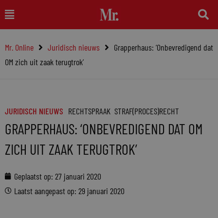
Ga
Main
naar
Menu
de
Mr. Online
Juridisch nieuws
Grapperhaus: ‘Onbevredigend dat
inhoud
OM zich uit zaak terugtrok’
JURIDISCH NIEUWS
RECHTSPRAAK
STRAF(PROCES)RECHT
GRAPPERHAUS: ‘ONBEVREDIGEND DAT OM
ZICH UIT ZAAK TERUGTROK’
Geplaatst op:
27 januari 2020
Laatst aangepast op: 29 januari 2020