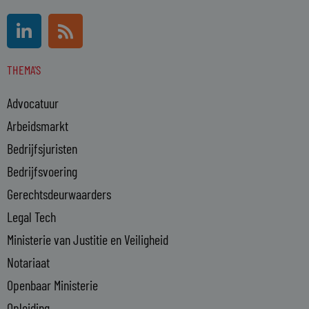
L
R
i
s
n
s
THEMA'S
k
e
Advocatuur
d
i
Arbeidsmarkt
n
Bedrijfsjuristen
-
Bedrijfsvoering
i
n
Gerechtsdeurwaarders
Legal Tech
Ministerie van Justitie en Veiligheid
Notariaat
Openbaar Ministerie
Opleiding