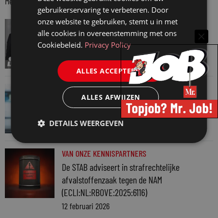
Meer berichten van partner
gebruikerservaring te verbeteren. Door
onze website te gebruiken, stemt u in met
VAN ONZE KENNISPARTNERS
alle cookies in overeenstemming met ons
Ploum Academy: Arbeidsrecht – het
Cookiebeleid.
Privacy Policy
adviestraject van A tot Z
16 februari 2026
ALLES ACCEPTEREN
VAN ONZE KENNISPARTNERS
ALLES AFWIJZEN
De bindende tariefinlichting (BTI) als
zekerheid, maar niet per se de gewenste
DETAILS WEERGEVEN
12 februari 2026
VAN ONZE KENNISPARTNERS
De STAB adviseert in strafrechtelijke
afvalstoffenzaak tegen de NAM
(ECLI:NL:RBOVE:2025:6116)
12 februari 2026