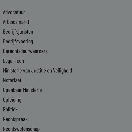
e
Advocatuur
d
i
Arbeidsmarkt
n
Bedrijfsjuristen
-
Bedrijfsvoering
i
n
Gerechtsdeurwaarders
Legal Tech
Ministerie van Justitie en Veiligheid
Notariaat
Openbaar Ministerie
Opleiding
Politiek
Rechtspraak
Rechtswetenschap