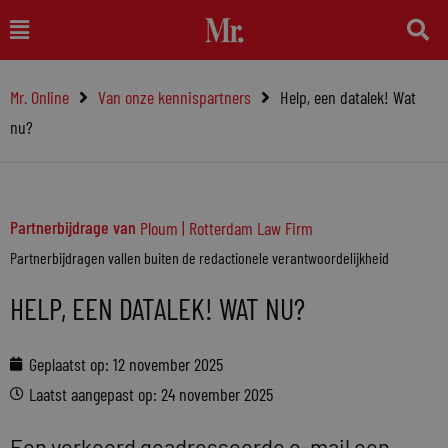
Ga
Main
naar
Menu
de
Mr. Online
Van onze kennispartners
Help, een datalek! Wat
inhoud
nu?
Partnerbijdrage van
Ploum | Rotterdam Law Firm
Partnerbijdragen vallen buiten de redactionele verantwoordelijkheid
HELP, EEN DATALEK! WAT NU?
Geplaatst op:
12 november 2025
Laatst aangepast op: 24 november 2025
Een verkeerd geadresseerde e-mail een