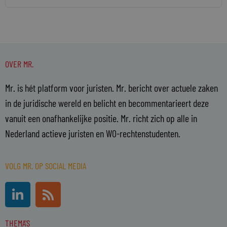
OVER MR.
Mr. is hét platform voor juristen. Mr. bericht over actuele zaken
in de juridische wereld en belicht en becommentarieert deze
vanuit een onafhankelijke positie. Mr. richt zich op alle in
Nederland actieve juristen en WO-rechtenstudenten.
VOLG MR. OP SOCIAL MEDIA
L
R
i
s
n
s
THEMA'S
k