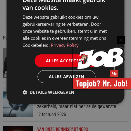
van cookies.
Meer informatie
Deze website gebruikt cookies om uw
gebruikerservaring te verbeteren. Door
onze website te gebruiken, stemt u in met
Meer berichten van partner
alle cookies in overeenstemming met ons
Cookiebeleid.
Privacy Policy
VAN ONZE KENNISPARTNERS
Ploum Academy: Arbeidsrecht – het
ALLES ACCEPTEREN
adviestraject van A tot Z
16 februari 2026
ALLES AFWIJZEN
VAN ONZE KENNISPARTNERS
DETAILS WEERGEVEN
De bindende tariefinlichting (BTI) als
zekerheid, maar niet per se de gewenste
12 februari 2026
VAN ONZE KENNISPARTNERS