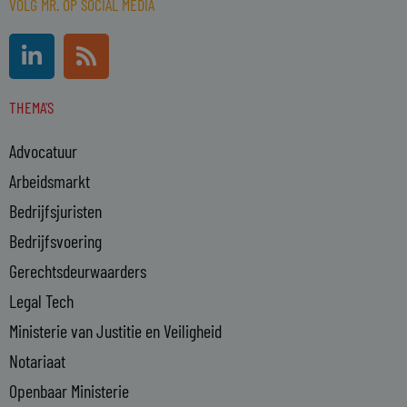
VOLG MR. OP SOCIAL MEDIA
L
R
i
s
n
s
THEMA'S
k
e
Advocatuur
d
i
Arbeidsmarkt
n
Bedrijfsjuristen
-
Bedrijfsvoering
i
n
Gerechtsdeurwaarders
Legal Tech
Ministerie van Justitie en Veiligheid
Notariaat
Openbaar Ministerie